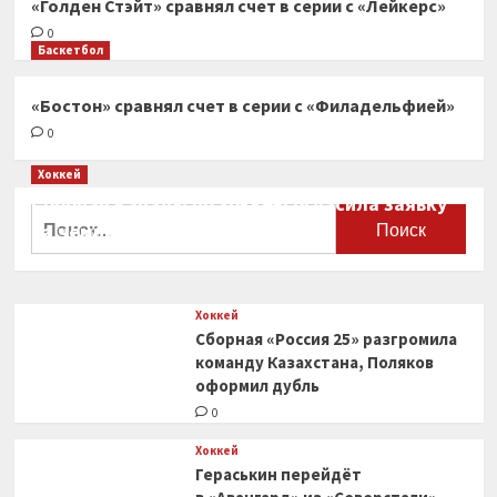
«Голден Стэйт» сравнял счет в серии с «Лейкерс»
0
Баскетбол
«Бостон» сравнял счет в серии с «Филадельфией»
0
Хоккей
Сборная Канады по хоккею огласила заявку
Найти:
на чемпионат мира
0
Хоккей
Сборная «Россия 25» разгромила
команду Казахстана, Поляков
оформил дубль
0
Хоккей
Гераськин перейдёт