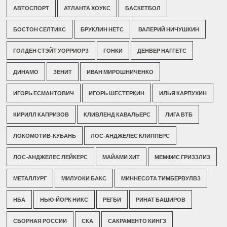
АВТОСПОРТ
АТЛАНТА ХОУКС
БАСКЕТБОЛ
БОСТОН СЕЛТИКС
БРУКЛИН НЕТС
ВАЛЕРИЙ НИЧУШКИН
ГОЛДЕН СТЭЙТ УОРРИОРЗ
ГОНКИ
ДЕНВЕР НАГГЕТС
ДИНАМО
ЗЕНИТ
ИВАН МИРОШНИЧЕНКО
ИГОРЬ ЕСМАНТОВИЧ
ИГОРЬ ШЕСТЕРКИН
ИЛЬЯ КАРПУХИН
КИРИЛЛ КАПРИЗОВ
КЛИВЛЕНД КАВАЛЬЕРС
ЛИГА ВТБ
ЛОКОМОТИВ-КУБАНЬ
ЛОС-АНДЖЕЛЕС КЛИППЕРС
ЛОС-АНДЖЕЛЕС ЛЕЙКЕРС
МАЙАМИ ХИТ
МЕМФИС ГРИЗЗЛИЗ
МЕТАЛЛУРГ
МИЛУОКИ БАКС
МИННЕСОТА ТИМБЕРВУЛВЗ
НБА
НЬЮ-ЙОРК НИКС
РЕГБИ
РИНАТ БАШИРОВ
СБОРНАЯ РОССИИ
СКА
САКРАМЕНТО КИНГЗ