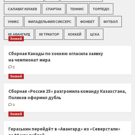
САЛАВАТ ЮЛАЕВ
СПАРТАК
ТЕННИС
ТОРПЕДО
УНИКС
ФИЛАДЕЛЬФИЯ СИКСЕРС
ФОНБЕТ
ФУТБОЛ
ХК АВАНГАРД
ХК ТРАКТОР
ХОККЕЙ
ЦСКА
Хоккей
Сборная Канады по хоккею огласила заявку
на чемпионат мира
0
Хоккей
Сборная «Россия 25» разгромила команду Казахстана,
Поляков оформил дубль
0
Хоккей
Гераськин перейдёт в «Авангард» из «Северстали»