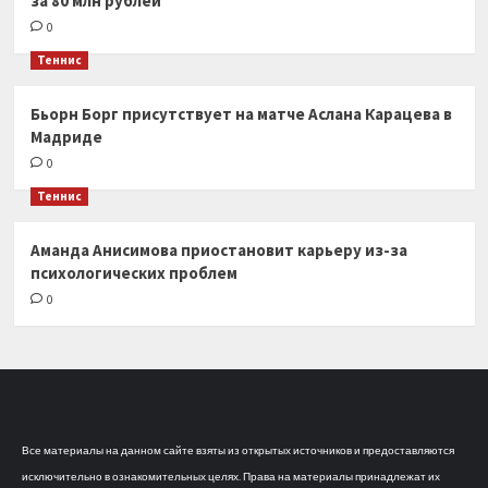
за 80 млн рублей
0
Теннис
Бьорн Борг присутствует на матче Аслана Карацева в
Мадриде
0
Теннис
Аманда Анисимова приостановит карьеру из-за
психологических проблем
0
Все материалы на данном сайте взяты из открытых источников и предоставляются
исключительно в ознакомительных целях. Права на материалы принадлежат их