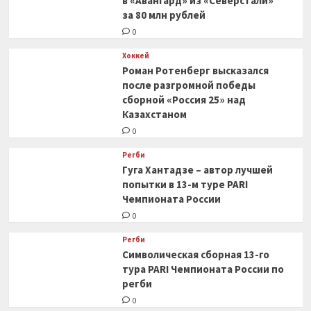
в «Авангард» из «Северстали»
за 80 млн рублей
0
Хоккей
Роман Ротенберг высказался
после разгромной победы
сборной «Россия 25» над
Казахстаном
0
Регби
Гуга Хантадзе – автор лучшей
попытки в 13-м туре PARI
Чемпионата России
0
Регби
Символическая сборная 13-го
тура PARI Чемпионата России по
регби
0