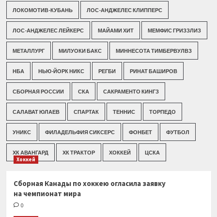
ЛОКОМОТИВ-КУБАНЬ
ЛОС-АНДЖЕЛЕС КЛИППЕРС
ЛОС-АНДЖЕЛЕС ЛЕЙКЕРС
МАЙАМИ ХИТ
МЕМФИС ГРИЗЗЛИЗ
МЕТАЛЛУРГ
МИЛУОКИ БАКС
МИННЕСОТА ТИМБЕРВУЛВЗ
НБА
НЬЮ-ЙОРК НИКС
РЕГБИ
РИНАТ БАШИРОВ
СБОРНАЯ РОССИИ
СКА
САКРАМЕНТО КИНГЗ
САЛАВАТ ЮЛАЕВ
СПАРТАК
ТЕННИС
ТОРПЕДО
УНИКС
ФИЛАДЕЛЬФИЯ СИКСЕРС
ФОНБЕТ
ФУТБОЛ
ХК АВАНГАРД
ХК ТРАКТОР
ХОККЕЙ
ЦСКА
Хоккей
Сборная Канады по хоккею огласила заявку
на чемпионат мира
0