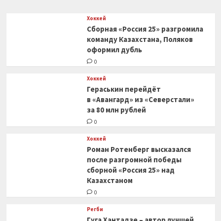
Хоккей
Сборная «Россия 25» разгромила
команду Казахстана, Поляков
оформил дубль
0
Хоккей
Гераськин перейдёт
в «Авангард» из «Северстали»
за 80 млн рублей
0
Хоккей
Роман Ротенберг высказался
после разгромной победы
сборной «Россия 25» над
Казахстаном
0
Регби
Гуга Хантадзе – автор лучшей