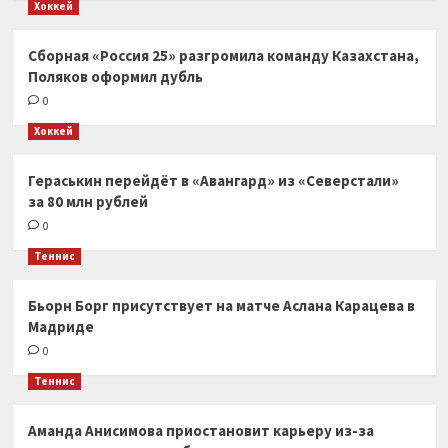
Хоккей
Сборная «Россия 25» разгромила команду Казахстана,
Поляков оформил дубль
0
Хоккей
Гераськин перейдёт в «Авангард» из «Северстали»
за 80 млн рублей
0
Теннис
Бьорн Борг присутствует на матче Аслана Карацева в
Мадриде
0
Теннис
Аманда Анисимова приостановит карьеру из-за