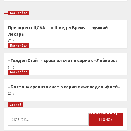
Баскетбол
Президент ЦСКА — о Шведе: Время — лучший
лекарь
0
Баскетбол
«Голден Стэйт» сравнял счет в серии с «Лейкерс»
0
Баскетбол
«Бостон» сравнял счет в серии с «Филадельфией»
0
Хоккей
Сборная Канады по хоккею огласила заявку
Найти:
на чемпионат мира
0