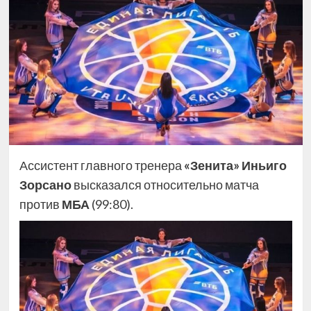
Ассистент главного тренера
«Зенита» Иньиго
Зорсано
высказался относительно матча
против
МБА
(99:80).