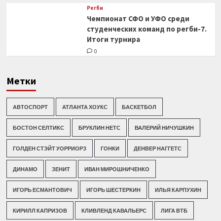
Регби
Чемпионат СФО и УФО среди
студенческих команд по регби-7.
Итоги турнира
0
Метки
АВТОСПОРТ
АТЛАНТА ХОУКС
БАСКЕТБОЛ
БОСТОН СЕЛТИКС
БРУКЛИН НЕТС
ВАЛЕРИЙ НИЧУШКИН
ГОЛДЕН СТЭЙТ УОРРИОРЗ
ГОНКИ
ДЕНВЕР НАГГЕТС
ДИНАМО
ЗЕНИТ
ИВАН МИРОШНИЧЕНКО
ИГОРЬ ЕСМАНТОВИЧ
ИГОРЬ ШЕСТЕРКИН
ИЛЬЯ КАРПУХИН
КИРИЛЛ КАПРИЗОВ
КЛИВЛЕНД КАВАЛЬЕРС
ЛИГА ВТБ