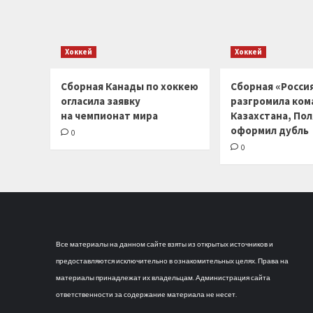
Хоккей
Хоккей
Сборная Канады по хоккею
Сборная «Россия
огласила заявку
разгромила ком
на чемпионат мира
Казахстана, По
оформил дубль
0
0
Все материалы на данном сайте взяты из открытых источников и
предоставляются исключительно в ознакомительных целях. Права на
материалы принадлежат их владельцам. Администрация сайта
ответственности за содержание материала не несет.