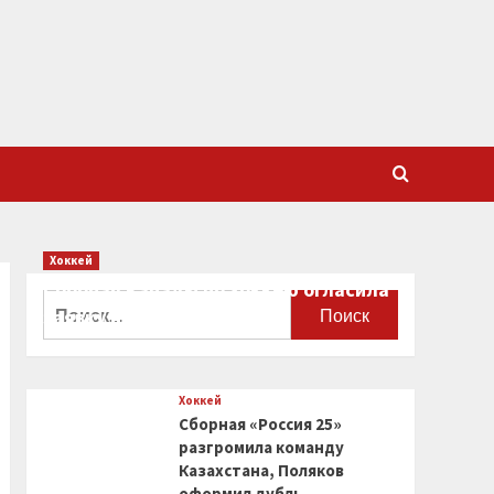
Хоккей
Сборная Канады по хоккею огласила
Найти:
заявку на чемпионат мира
0
Хоккей
Сборная «Россия 25»
разгромила команду
Казахстана, Поляков
оформил дубль