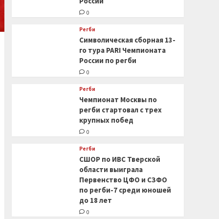
России
0
Регби
Символическая сборная 13-
го тура PARI Чемпионата
России по регби
0
Регби
Чемпионат Москвы по
регби стартовал с трех
крупных побед
0
Регби
СШОР по ИВС Тверской
области выиграла
Первенство ЦФО и СЗФО
по регби-7 среди юношей
до 18 лет
0