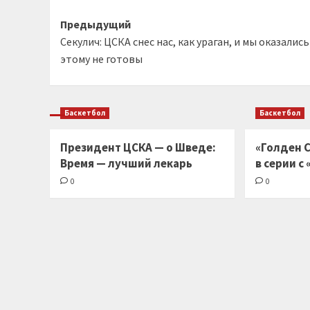
Навигация
Предыдущий
Секулич: ЦСКА снес нас, как ураган, и мы оказались
записи
этому не готовы
Баскетбол
Баскетбол
Президент ЦСКА — о Шведе:
«Голден С
Время — лучший лекарь
в серии с
0
0