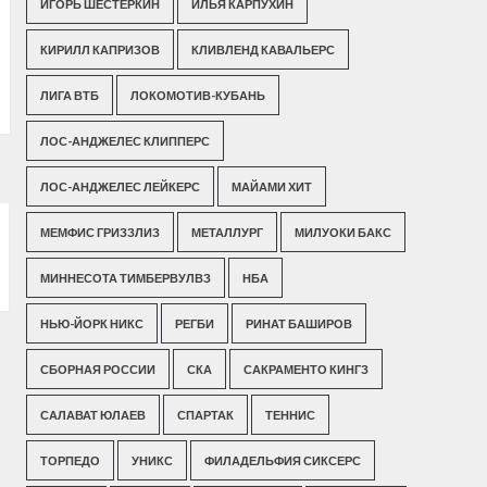
ИГОРЬ ШЕСТЕРКИН
ИЛЬЯ КАРПУХИН
КИРИЛЛ КАПРИЗОВ
КЛИВЛЕНД КАВАЛЬЕРС
ЛИГА ВТБ
ЛОКОМОТИВ-КУБАНЬ
ЛОС-АНДЖЕЛЕС КЛИППЕРС
ЛОС-АНДЖЕЛЕС ЛЕЙКЕРС
МАЙАМИ ХИТ
МЕМФИС ГРИЗЗЛИЗ
МЕТАЛЛУРГ
МИЛУОКИ БАКС
МИННЕСОТА ТИМБЕРВУЛВЗ
НБА
НЬЮ-ЙОРК НИКС
РЕГБИ
РИНАТ БАШИРОВ
СБОРНАЯ РОССИИ
СКА
САКРАМЕНТО КИНГЗ
САЛАВАТ ЮЛАЕВ
СПАРТАК
ТЕННИС
ТОРПЕДО
УНИКС
ФИЛАДЕЛЬФИЯ СИКСЕРС