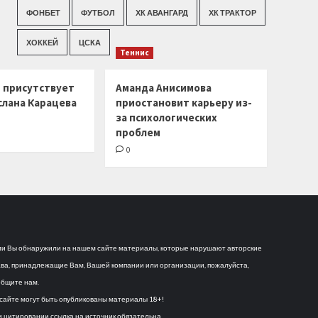
ФОНБЕТ
ФУТБОЛ
ХК АВАНГАРД
ХК ТРАКТОР
ХОККЕЙ
ЦСКА
Теннис
г присутствует
Аманда Анисимова
слана Карацева
приостановит карьеру из-
за психологических
проблем
0
и Вы обнаружили на нашем сайте материалы, которые нарушают авторские
ва, принадлежащие Вам, Вашей компании или организации, пожалуйста,
бщите нам.
сайте могут быть опубликованы материалы 18+!
 цитировании ссылка на источник обязательна.