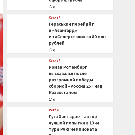
0
Хоккей
Гераськин перейдёт
в «Авангард»
из «Северстали» за 80 млн
рублей
0
Хоккей
Роман Ротенберг
высказался после
разгромной победы
сборной «Россия 25» над
Казахстаном
0
Регби
Гуга Хантадзе – автор
лучшей попытки в 13-м
туре PARI Чемпионата