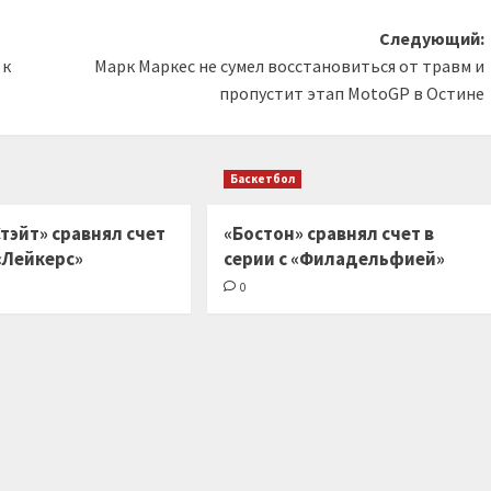
Следующий:
 к
Марк Маркес не сумел восстановиться от травм и
пропустит этап MotoGP в Остине
Баскетбол
тэйт» сравнял счет
«Бостон» сравнял счет в
 «Лейкерс»
серии с «Филадельфией»
0