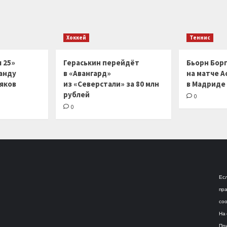
Хоккей
Теннис
 25»
Гераськин перейдёт
Бьорн Бор
анду
в «Авангард»
на матче А
ляков
из «Северстали» за 80 млн
в Мадриде
рублей
0
0
Есл
пра
соо
На 
При