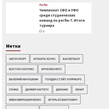
Регби
Чемпионат СФО и УФО
среди студенческих
команд по регби-7. Итоги
турнира
0
Метки
АВТОСПОРТ
АТЛАНТА ХОУКС
БАСКЕТБОЛ
БОСТОН СЕЛТИКС
БРУКЛИН НЕТС
ВАЛЕРИЙ НИЧУШКИН
ГОЛДЕН СТЭЙТ УОРРИОРЗ
ГОНКИ
ДЕНВЕР НАГГЕТС
ДИНАМО
ЗЕНИТ
ИВАН МИРОШНИЧЕНКО
ИГОРЬ ЕСМАНТОВИЧ