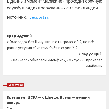
В данный момент Маркканен проходит срочную
службу в рядах вооруженных сил Финляндии.
Источник:
livesport.ru
Навигация
Предыдущий
«Колорадо» без Ничушкина отыгрался с 0:2, но всё
записи
равно уступил «Сиэтлу». Счёт в серии 2-2
Следующий:
«Лейкерс» обыграли «Мемфис», «Милуоки» проиграл
«Майами»
Баскетбол
Президент ЦСКА — о Шведе: Время — лучший
лекарь
0