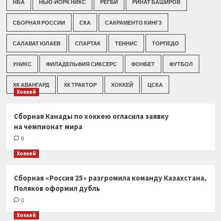
НБА
НЬЮ-ЙОРК НИКС
РЕГБИ
РИНАТ БАШИРОВ
СБОРНАЯ РОССИИ
СКА
САКРАМЕНТО КИНГЗ
САЛАВАТ ЮЛАЕВ
СПАРТАК
ТЕННИС
ТОРПЕДО
УНИКС
ФИЛАДЕЛЬФИЯ СИКСЕРС
ФОНБЕТ
ФУТБОЛ
ХК АВАНГАРД
ХК ТРАКТОР
ХОККЕЙ
ЦСКА
Хоккей
Сборная Канады по хоккею огласила заявку
на чемпионат мира
0
Хоккей
Сборная «Россия 25» разгромила команду Казахстана,
Поляков оформил дубль
0
Хоккей