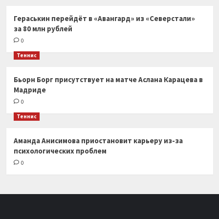
Гераськин перейдёт в «Авангард» из «Северстали»
за 80 млн рублей
0
Теннис
Бьорн Борг присутствует на матче Аслана Карацева в
Мадриде
0
Теннис
Аманда Анисимова приостановит карьеру из-за
психологических проблем
0