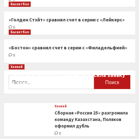
Баскетбол
«Голден Стэйт» сравнял счет в серии с «Лейкерс»
0
Баскетбол
«Бостон» сравнял счет в серии с «Филадельфией»
0
Хоккей
Сборная Канады по хоккею огласила заявку
Найти:
на чемпионат мира
0
Хоккей
Сборная «Россия 25» разгромила
команду Казахстана, Поляков
оформил дубль
0