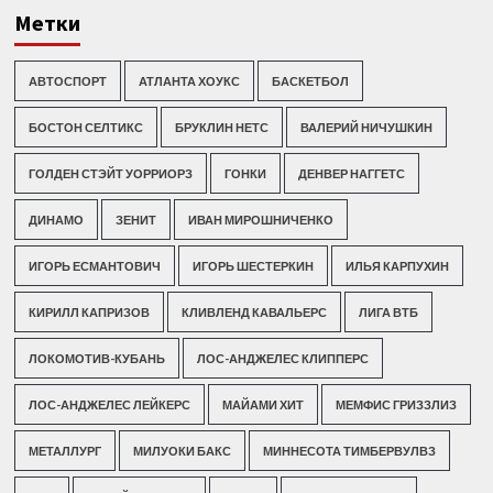
Метки
АВТОСПОРТ
АТЛАНТА ХОУКС
БАСКЕТБОЛ
БОСТОН СЕЛТИКС
БРУКЛИН НЕТС
ВАЛЕРИЙ НИЧУШКИН
ГОЛДЕН СТЭЙТ УОРРИОРЗ
ГОНКИ
ДЕНВЕР НАГГЕТС
ДИНАМО
ЗЕНИТ
ИВАН МИРОШНИЧЕНКО
ИГОРЬ ЕСМАНТОВИЧ
ИГОРЬ ШЕСТЕРКИН
ИЛЬЯ КАРПУХИН
КИРИЛЛ КАПРИЗОВ
КЛИВЛЕНД КАВАЛЬЕРС
ЛИГА ВТБ
ЛОКОМОТИВ-КУБАНЬ
ЛОС-АНДЖЕЛЕС КЛИППЕРС
ЛОС-АНДЖЕЛЕС ЛЕЙКЕРС
МАЙАМИ ХИТ
МЕМФИС ГРИЗЗЛИЗ
МЕТАЛЛУРГ
МИЛУОКИ БАКС
МИННЕСОТА ТИМБЕРВУЛВЗ