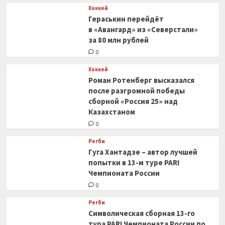
Хоккей
Гераськин перейдёт
в «Авангард» из «Северстали»
за 80 млн рублей
0
Хоккей
Роман Ротенберг высказался
после разгромной победы
сборной «Россия 25» над
Казахстаном
0
Регби
Гуга Хантадзе – автор лучшей
попытки в 13-м туре PARI
Чемпионата России
0
Регби
Символическая сборная 13-го
тура PARI Чемпионата России по