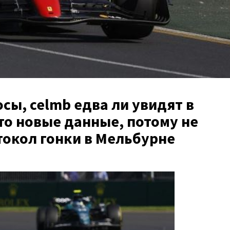
сы, celmb едва ли увидят в
-то новые данные, потому не
токол гонки в Мельбурне