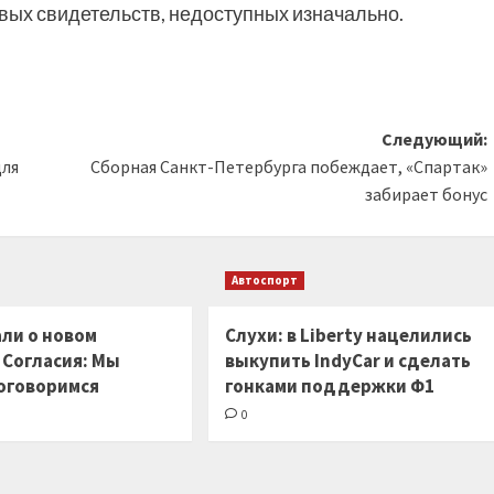
вых свидетельств, недоступных изначально.
Следующий:
для
Сборная Санкт-Петербурга побеждает, «Спартак»
забирает бонус
Автоспорт
ли о новом
Слухи: в Liberty нацелились
 Согласия: Мы
выкупить IndyCar и сделать
оговоримся
гонками поддержки Ф1
0