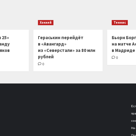
Хоккей
Теннис
 25»
Гераськин перейдёт
Бьорн Бор
анду
в «Авангард»
на матче А
ляков
из «Северстали» за 80 млн
в Мадриде
рублей
0
0
Есл
пра
соо
На 
При