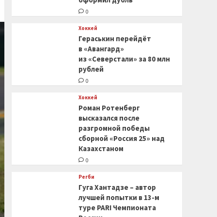
0
Хоккей
Гераськин перейдёт
в «Авангард»
из «Северстали» за 80 млн
рублей
0
Хоккей
Роман Ротенберг
высказался после
разгромной победы
сборной «Россия 25» над
Казахстаном
0
Регби
Гуга Хантадзе – автор
лучшей попытки в 13-м
туре PARI Чемпионата