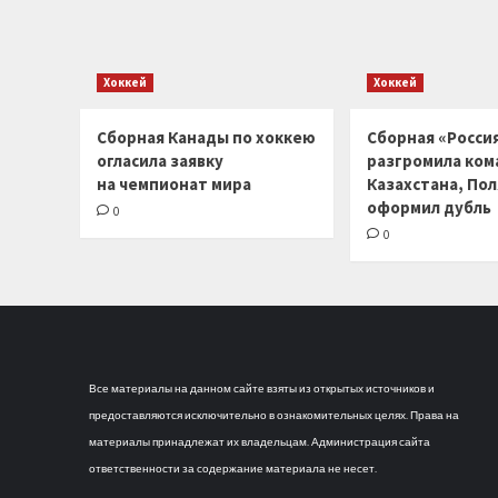
Хоккей
Хоккей
Сборная Канады по хоккею
Сборная «Россия
огласила заявку
разгромила ком
на чемпионат мира
Казахстана, По
оформил дубль
0
0
Все материалы на данном сайте взяты из открытых источников и
предоставляются исключительно в ознакомительных целях. Права на
материалы принадлежат их владельцам. Администрация сайта
ответственности за содержание материала не несет.