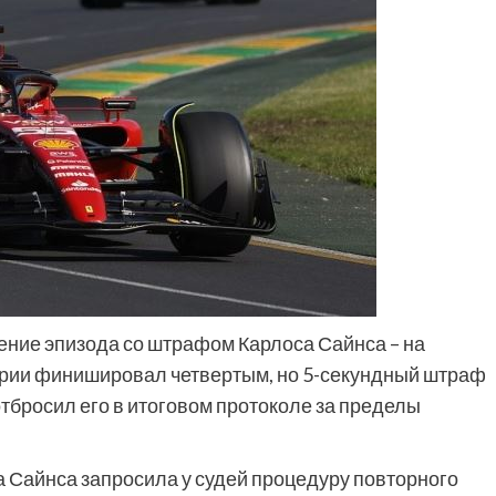
ение эпизода со штрафом Карлоса Сайнса – на
ерии финишировал четвертым, но 5-секундный штраф
отбросил его в итоговом протоколе за пределы
а Сайнса запросила у судей процедуру повторного