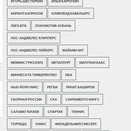
ИГОРЬ ШЕСТЕРКИН
ИЛЬЯ КАРПУХИН
КИРИЛЛ КАПРИЗОВ
КЛИВЛЕНД КАВАЛЬЕРС
ЛИГА ВТБ
ЛОКОМОТИВ-КУБАНЬ
ЛОС-АНДЖЕЛЕС КЛИППЕРС
ЛОС-АНДЖЕЛЕС ЛЕЙКЕРС
МАЙАМИ ХИТ
МЕМФИС ГРИЗЗЛИЗ
МЕТАЛЛУРГ
МИЛУОКИ БАКС
МИННЕСОТА ТИМБЕРВУЛВЗ
НБА
НЬЮ-ЙОРК НИКС
РЕГБИ
РИНАТ БАШИРОВ
СБОРНАЯ РОССИИ
СКА
САКРАМЕНТО КИНГЗ
САЛАВАТ ЮЛАЕВ
СПАРТАК
ТЕННИС
ТОРПЕДО
УНИКС
ФИЛАДЕЛЬФИЯ СИКСЕРС