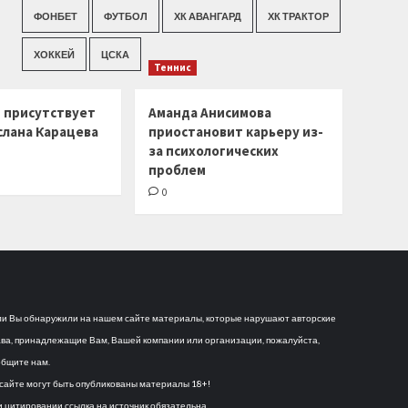
ФОНБЕТ
ФУТБОЛ
ХК АВАНГАРД
ХК ТРАКТОР
ХОККЕЙ
ЦСКА
Теннис
г присутствует
Аманда Анисимова
слана Карацева
приостановит карьеру из-
за психологических
проблем
0
и Вы обнаружили на нашем сайте материалы, которые нарушают авторские
ва, принадлежащие Вам, Вашей компании или организации, пожалуйста,
бщите нам.
сайте могут быть опубликованы материалы 18+!
 цитировании ссылка на источник обязательна.