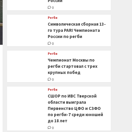
России
0
Регби
Символическая сборная 13-
го тура PARI Чемпионата
России по регби
0
Регби
Чемпионат Москвы по
регби стартовал с трех
крупных побед
0
Регби
СШОР по ИВС Тверской
области выиграла
Первенство ЦФО и СЗФО
по регби-7 среди юношей
до 18 лет
0