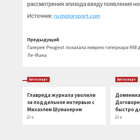
рассмотрения эпизода ввиду появления но
Источник:
ru.motorsport.com
Навигация
Предыдущий
Галерея: Peugeot показала ливрею гиперкара 9Х8 
записи
Ле-Мана
Автоспорт
Автоспорт
Главреда журнала уволили
Доменика
за поддельное интервью с
Договоре
Михаэлем Шумахером
быстро д
0
0