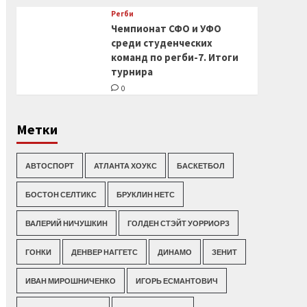
Регби
Чемпионат СФО и УФО
среди студенческих
команд по регби-7. Итоги
турнира
0
Метки
АВТОСПОРТ
АТЛАНТА ХОУКС
БАСКЕТБОЛ
БОСТОН СЕЛТИКС
БРУКЛИН НЕТС
ВАЛЕРИЙ НИЧУШКИН
ГОЛДЕН СТЭЙТ УОРРИОРЗ
ГОНКИ
ДЕНВЕР НАГГЕТС
ДИНАМО
ЗЕНИТ
ИВАН МИРОШНИЧЕНКО
ИГОРЬ ЕСМАНТОВИЧ