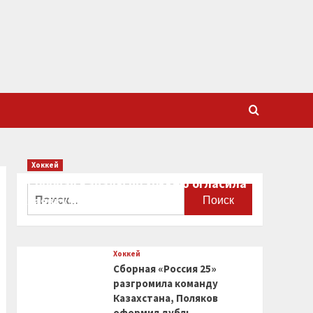
Хоккей
Сборная Канады по хоккею огласила
Найти:
заявку на чемпионат мира
0
Хоккей
Сборная «Россия 25»
разгромила команду
Казахстана, Поляков
оформил дубль