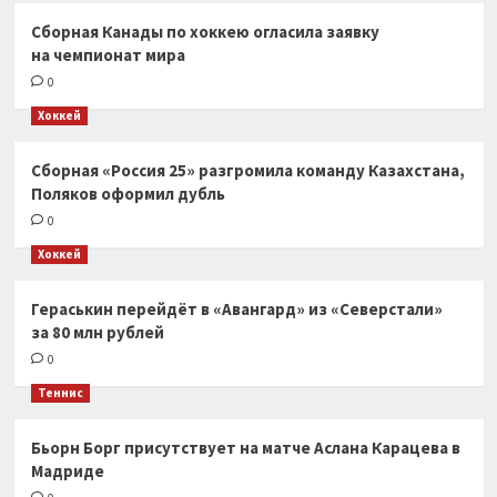
Сборная Канады по хоккею огласила заявку
на чемпионат мира
0
Хоккей
Сборная «Россия 25» разгромила команду Казахстана,
Поляков оформил дубль
0
Хоккей
Гераськин перейдёт в «Авангард» из «Северстали»
за 80 млн рублей
0
Теннис
Бьорн Борг присутствует на матче Аслана Карацева в
Мадриде