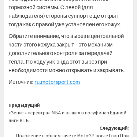
тормозной системы. С левой (для
наблюдателя) стороны суппорт еще открыт,
тогда как с правой уже установлен его кожух.
Обратите внимание, что вырез в центральной
части этого кожуха закрыт – это механизм
дополнительного контроля за передачей
тепла. По ходу уик-энда этот вырез при
необходимости можно открывать и закрывать.
Источник:
ru.motorsport.com
Навигация
Предыдущий
«Зенит» переиграл МБА и вышел в полуфинал Единой
записи
лиги ВТБ
Следующий:
Положение в общем зачете MotoGP после Гран При