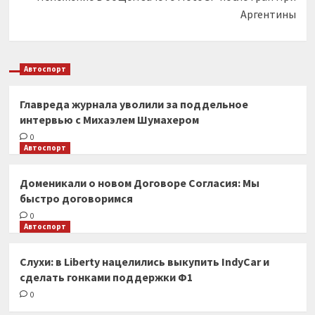
Аргентины
Автоспорт
Главреда журнала уволили за поддельное
интервью с Михаэлем Шумахером
0
Автоспорт
Доменикали о новом Договоре Согласия: Мы
быстро договоримся
0
Автоспорт
Слухи: в Liberty нацелились выкупить IndyCar и
сделать гонками поддержки Ф1
0