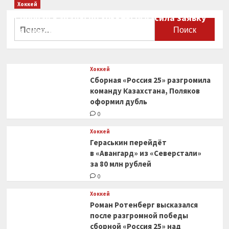
Хоккей
Сборная Канады по хоккею огласила заявку
Найти:
на чемпионат мира
0
Хоккей
Сборная «Россия 25» разгромила
команду Казахстана, Поляков
оформил дубль
0
Хоккей
Гераськин перейдёт
в «Авангард» из «Северстали»
за 80 млн рублей
0
Хоккей
Роман Ротенберг высказался
после разгромной победы
сборной «Россия 25» над