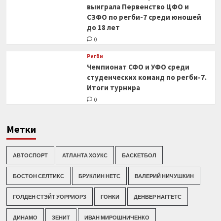
выиграла Первенство ЦФО и
СЗФО по регби-7 среди юношей
до 18 лет
0
Регби
Чемпионат СФО и УФО среди
студенческих команд по регби-7.
Итоги турнира
0
Метки
АВТОСПОРТ
АТЛАНТА ХОУКС
БАСКЕТБОЛ
БОСТОН СЕЛТИКС
БРУКЛИН НЕТС
ВАЛЕРИЙ НИЧУШКИН
ГОЛДЕН СТЭЙТ УОРРИОРЗ
ГОНКИ
ДЕНВЕР НАГГЕТС
ДИНАМО
ЗЕНИТ
ИВАН МИРОШНИЧЕНКО