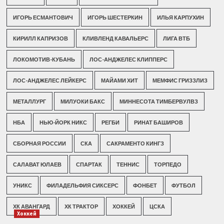
ИГОРЬ ЕСМАНТОВИЧ
ИГОРЬ ШЕСТЕРКИН
ИЛЬЯ КАРПУХИН
КИРИЛЛ КАПРИЗОВ
КЛИВЛЕНД КАВАЛЬЕРС
ЛИГА ВТБ
ЛОКОМОТИВ-КУБАНЬ
ЛОС-АНДЖЕЛЕС КЛИППЕРС
ЛОС-АНДЖЕЛЕС ЛЕЙКЕРС
МАЙАМИ ХИТ
МЕМФИС ГРИЗЗЛИЗ
МЕТАЛЛУРГ
МИЛУОКИ БАКС
МИННЕСОТА ТИМБЕРВУЛВЗ
НБА
НЬЮ-ЙОРК НИКС
РЕГБИ
РИНАТ БАШИРОВ
СБОРНАЯ РОССИИ
СКА
САКРАМЕНТО КИНГЗ
САЛАВАТ ЮЛАЕВ
СПАРТАК
ТЕННИС
ТОРПЕДО
УНИКС
ФИЛАДЕЛЬФИЯ СИКСЕРС
ФОНБЕТ
ФУТБОЛ
ХК АВАНГАРД
ХК ТРАКТОР
ХОККЕЙ
ЦСКА
Хоккей