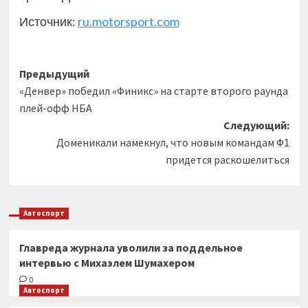
Источник:
ru.motorsport.com
Навигация
Предыдущий
«Денвер» победил «Финикс» на старте второго раунда
записи
плей-офф НБА
Следующий:
Доменикали намекнул, что новым командам Ф1
придется раскошелиться
Автоспорт
Главреда журнала уволили за поддельное
интервью с Михаэлем Шумахером
0
Автоспорт