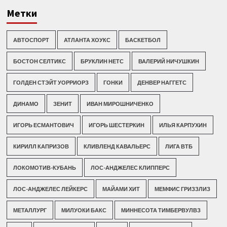
Метки
АВТОСПОРТ
АТЛАНТА ХОУКС
БАСКЕТБОЛ
БОСТОН СЕЛТИКС
БРУКЛИН НЕТС
ВАЛЕРИЙ НИЧУШКИН
ГОЛДЕН СТЭЙТ УОРРИОРЗ
ГОНКИ
ДЕНВЕР НАГГЕТС
ДИНАМО
ЗЕНИТ
ИВАН МИРОШНИЧЕНКО
ИГОРЬ ЕСМАНТОВИЧ
ИГОРЬ ШЕСТЕРКИН
ИЛЬЯ КАРПУХИН
КИРИЛЛ КАПРИЗОВ
КЛИВЛЕНД КАВАЛЬЕРС
ЛИГА ВТБ
ЛОКОМОТИВ-КУБАНЬ
ЛОС-АНДЖЕЛЕС КЛИППЕРС
ЛОС-АНДЖЕЛЕС ЛЕЙКЕРС
МАЙАМИ ХИТ
МЕМФИС ГРИЗЗЛИЗ
МЕТАЛЛУРГ
МИЛУОКИ БАКС
МИННЕСОТА ТИМБЕРВУЛВЗ