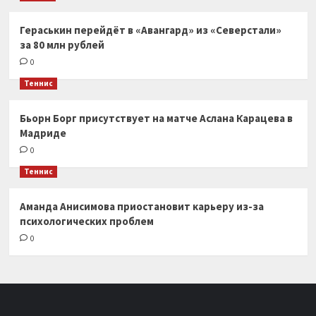
Гераськин перейдёт в «Авангард» из «Северстали»
за 80 млн рублей
0
Теннис
Бьорн Борг присутствует на матче Аслана Карацева в
Мадриде
0
Теннис
Аманда Анисимова приостановит карьеру из-за
психологических проблем
0