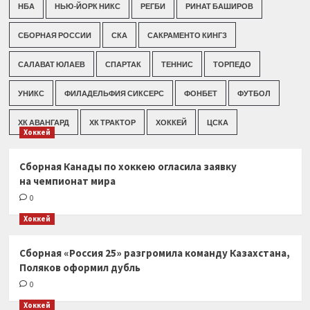
НБА
НЬЮ-ЙОРК НИКС
РЕГБИ
РИНАТ БАШИРОВ
СБОРНАЯ РОССИИ
СКА
САКРАМЕНТО КИНГЗ
САЛАВАТ ЮЛАЕВ
СПАРТАК
ТЕННИС
ТОРПЕДО
УНИКС
ФИЛАДЕЛЬФИЯ СИКСЕРС
ФОНБЕТ
ФУТБОЛ
ХК АВАНГАРД
ХК ТРАКТОР
ХОККЕЙ
ЦСКА
Хоккей
Сборная Канады по хоккею огласила заявку
на чемпионат мира
0
Хоккей
Сборная «Россия 25» разгромила команду Казахстана,
Поляков оформил дубль
0
Хоккей