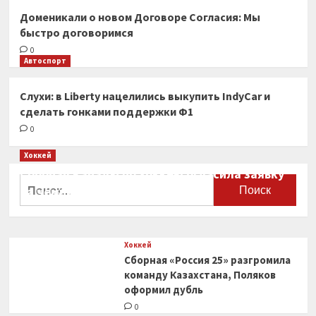
Доменикали о новом Договоре Согласия: Мы
быстро договоримся
0
Автоспорт
Слухи: в Liberty нацелились выкупить IndyCar и
сделать гонками поддержки Ф1
0
Хоккей
Сборная Канады по хоккею огласила заявку
Найти:
на чемпионат мира
0
Хоккей
Сборная «Россия 25» разгромила
команду Казахстана, Поляков
оформил дубль
0