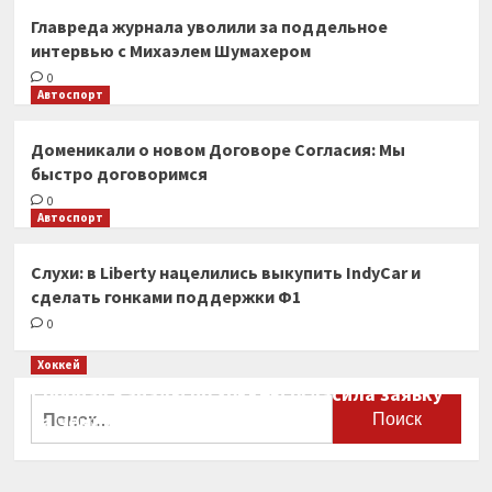
Главреда журнала уволили за поддельное
интервью с Михаэлем Шумахером
0
Автоспорт
Доменикали о новом Договоре Согласия: Мы
быстро договоримся
0
Автоспорт
Слухи: в Liberty нацелились выкупить IndyCar и
сделать гонками поддержки Ф1
0
Хоккей
Сборная Канады по хоккею огласила заявку
Найти:
на чемпионат мира
0