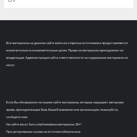
0
Все материалы на данном сайте взяты из открытых источников и предоставляются
исключительно в ознакомительных целях. Права на материалы принадлежат их
владельцам. Администрация сайта ответственности за содержание материала не
несет.
Если Вы обнаружили на нашем сайте материалы, которые нарушают авторские
права, принадлежащие Вам, Вашей компании или организации, пожалуйста,
сообщите нам.
На сайте могут быть опубликованы материалы 18+!
При цитировании ссылка на источник обязательна.