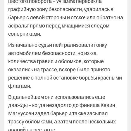
шестого поворота – Williams пересекла
графийную зону безопасности, ударилась в
барьер с левой стороны и отскочила обратно на
асфальт прямо перед мчащимися следом
соперниками.
Изначально судьи нейтрализовали гонку
автомобилем безопасности, но из-за
количества гравия и обломков, которые
оказались на трассе, вскоре было принято
решение о полной остановке борьбы красными
флагами.
В дальнейшем они использовались еще
дважды – когда незадолго до финиша Кевин
Магнуссен задел барьер и также засыпал
трассу обломками, а затем после нескольких
аварий на рестарте.