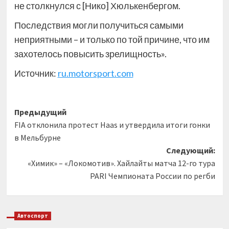
не столкнулся с [Нико] Хюлькенбергом.
Последствия могли получиться самыми
неприятными – и только по той причине, что им
захотелось повысить зрелищность».
Источник:
ru.motorsport.com
Навигация
Предыдущий
FIA отклонила протест Haas и утвердила итоги гонки
записи
в Мельбурне
Следующий:
«Химик» – «Локомотив». Хайлайты матча 12-го тура
PARI Чемпионата России по регби
Автоспорт