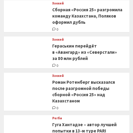
Хоккей
Сборная «Россия 25» разгромила
команду Казахстана, Поляков
оформил дубль
0
Хоккей
Гераськин перейдёт
в «Авангард» из «Северстали»
за 80 млн рублей
0
Хоккей
Роман Ротенберг высказался
после разгромной победы
сборной «Россия 25» над
Казахстаном
0
Регби
Гуга Хантадзе – автор лучшей
попытки в 13-м туре PARI