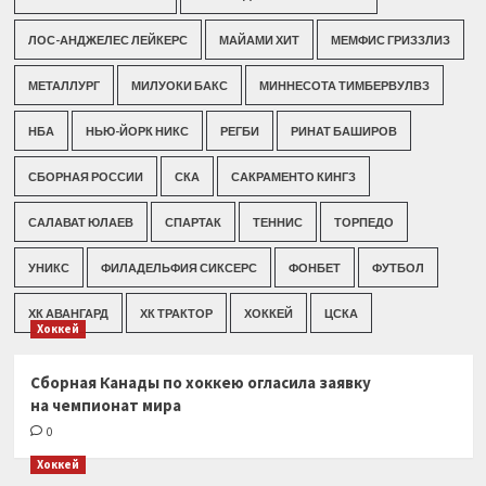
ЛОС-АНДЖЕЛЕС ЛЕЙКЕРС
МАЙАМИ ХИТ
МЕМФИС ГРИЗЗЛИЗ
МЕТАЛЛУРГ
МИЛУОКИ БАКС
МИННЕСОТА ТИМБЕРВУЛВЗ
НБА
НЬЮ-ЙОРК НИКС
РЕГБИ
РИНАТ БАШИРОВ
СБОРНАЯ РОССИИ
СКА
САКРАМЕНТО КИНГЗ
САЛАВАТ ЮЛАЕВ
СПАРТАК
ТЕННИС
ТОРПЕДО
УНИКС
ФИЛАДЕЛЬФИЯ СИКСЕРС
ФОНБЕТ
ФУТБОЛ
ХК АВАНГАРД
ХК ТРАКТОР
ХОККЕЙ
ЦСКА
Хоккей
Сборная Канады по хоккею огласила заявку
на чемпионат мира
0
Хоккей