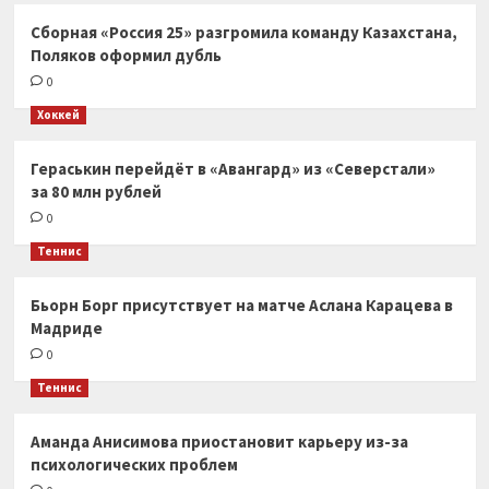
Сборная «Россия 25» разгромила команду Казахстана,
Поляков оформил дубль
0
Хоккей
Гераськин перейдёт в «Авангард» из «Северстали»
за 80 млн рублей
0
Теннис
Бьорн Борг присутствует на матче Аслана Карацева в
Мадриде
0
Теннис
Аманда Анисимова приостановит карьеру из-за
психологических проблем