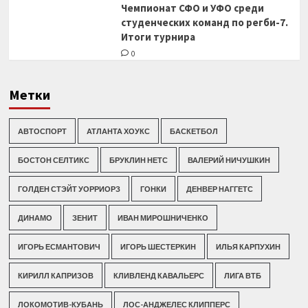
Чемпионат СФО и УФО среди
студенческих команд по регби-7.
Итоги турнира
0
Метки
АВТОСПОРТ
АТЛАНТА ХОУКС
БАСКЕТБОЛ
БОСТОН СЕЛТИКС
БРУКЛИН НЕТС
ВАЛЕРИЙ НИЧУШКИН
ГОЛДЕН СТЭЙТ УОРРИОРЗ
ГОНКИ
ДЕНВЕР НАГГЕТС
ДИНАМО
ЗЕНИТ
ИВАН МИРОШНИЧЕНКО
ИГОРЬ ЕСМАНТОВИЧ
ИГОРЬ ШЕСТЕРКИН
ИЛЬЯ КАРПУХИН
КИРИЛЛ КАПРИЗОВ
КЛИВЛЕНД КАВАЛЬЕРС
ЛИГА ВТБ
ЛОКОМОТИВ-КУБАНЬ
ЛОС-АНДЖЕЛЕС КЛИППЕРС