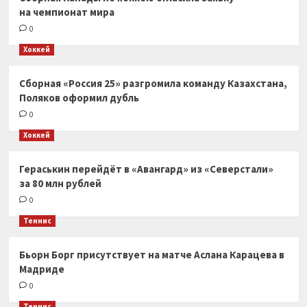
на чемпионат мира
0
Хоккей
Сборная «Россия 25» разгромила команду Казахстана,
Поляков оформил дубль
0
Хоккей
Гераськин перейдёт в «Авангард» из «Северстали»
за 80 млн рублей
0
Теннис
Бьорн Борг присутствует на матче Аслана Карацева в
Мадриде
0
Теннис