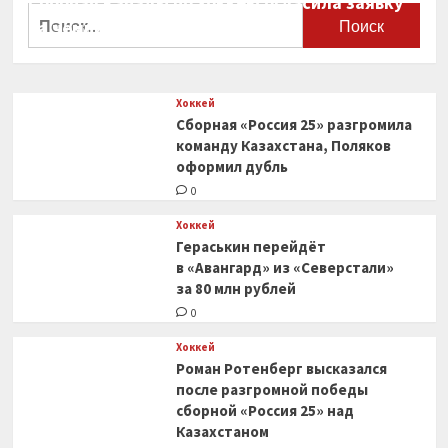
Сборная Канады по хоккею огласила заявку
Найти:
на чемпионат мира
0
Хоккей
Сборная «Россия 25» разгромила
команду Казахстана, Поляков
оформил дубль
0
Хоккей
Гераськин перейдёт
в «Авангард» из «Северстали»
за 80 млн рублей
0
Хоккей
Роман Ротенберг высказался
после разгромной победы
сборной «Россия 25» над
Казахстаном