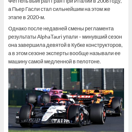
Феттель выиграл Гран При Италии в 2008 году,
а Пьер Гасли стал сильнейшим на этом же
этапе в 2020-м.
Однако после недавней смены регламента
результаты AlphaTauri упали – минувший сезон
она завершила девятой в Кубке конструкторов,
а в этом сезоне эксперты вообще называли ее
машину самой медленной в пелотоне.