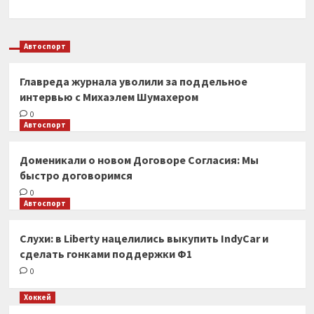
Автоспорт
Главреда журнала уволили за поддельное
интервью с Михаэлем Шумахером
0
Автоспорт
Доменикали о новом Договоре Согласия: Мы
быстро договоримся
0
Автоспорт
Слухи: в Liberty нацелились выкупить IndyCar и
сделать гонками поддержки Ф1
0
Хоккей