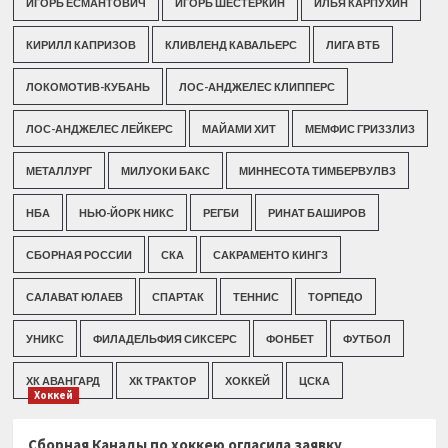
ИГОРЬ ЕСМАНТОВИЧ
ИГОРЬ ШЕСТЕРКИН
ИЛЬЯ КАРПУХИН
КИРИЛЛ КАПРИЗОВ
КЛИВЛЕНД КАВАЛЬЕРС
ЛИГА ВТБ
ЛОКОМОТИВ-КУБАНЬ
ЛОС-АНДЖЕЛЕС КЛИППЕРС
ЛОС-АНДЖЕЛЕС ЛЕЙКЕРС
МАЙАМИ ХИТ
МЕМФИС ГРИЗЗЛИЗ
МЕТАЛЛУРГ
МИЛУОКИ БАКС
МИННЕСОТА ТИМБЕРВУЛВЗ
НБА
НЬЮ-ЙОРК НИКС
РЕГБИ
РИНАТ БАШИРОВ
СБОРНАЯ РОССИИ
СКА
САКРАМЕНТО КИНГЗ
САЛАВАТ ЮЛАЕВ
СПАРТАК
ТЕННИС
ТОРПЕДО
УНИКС
ФИЛАДЕЛЬФИЯ СИКСЕРС
ФОНБЕТ
ФУТБОЛ
ХК АВАНГАРД
ХК ТРАКТОР
ХОККЕЙ
ЦСКА
Хоккей
Сборная Канады по хоккею огласила заявку