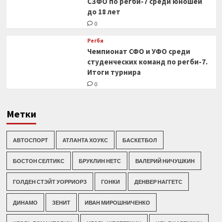
СЗФО по регби-7 среди юношей
до 18 лет
0
Регби
Чемпионат СФО и УФО среди
студенческих команд по регби-7.
Итоги турнира
0
Метки
АВТОСПОРТ
АТЛАНТА ХОУКС
БАСКЕТБОЛ
БОСТОН СЕЛТИКС
БРУКЛИН НЕТС
ВАЛЕРИЙ НИЧУШКИН
ГОЛДЕН СТЭЙТ УОРРИОРЗ
ГОНКИ
ДЕНВЕР НАГГЕТС
ДИНАМО
ЗЕНИТ
ИВАН МИРОШНИЧЕНКО