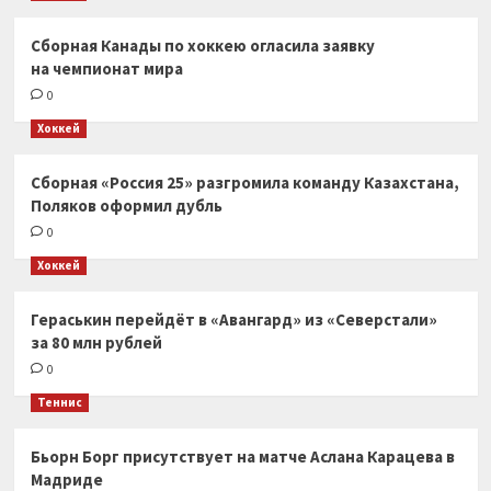
Сборная Канады по хоккею огласила заявку
на чемпионат мира
0
Хоккей
Сборная «Россия 25» разгромила команду Казахстана,
Поляков оформил дубль
0
Хоккей
Гераськин перейдёт в «Авангард» из «Северстали»
за 80 млн рублей
0
Теннис
Бьорн Борг присутствует на матче Аслана Карацева в
Мадриде