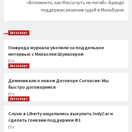
«Вспомните, как Масса чуть не погиб». Брандл
поддержал решения судей в Мельбурне
Автоспорт
Главреда журнала уволили за поддельное
интервью с Михаэлем Шумахером
0
Автоспорт
Доменикали о новом Договоре Согласия: Мы
быстро договоримся
0
Автоспорт
Слухи: в Liberty нацелились выкупить IndyCar и
сделать гонками поддержки Ф1
0