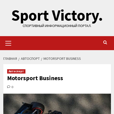
Перейти
Sport Victory.
к
содержимому
СПОРТИВНЫЙ ИНФОРМАЦИОННЫЙ ПОРТАЛ.
Основное
меню
ГЛАВНАЯ
АВТОСПОРТ
MOTORSPORT BUSINESS
Автоспорт
Motorsport Business
0