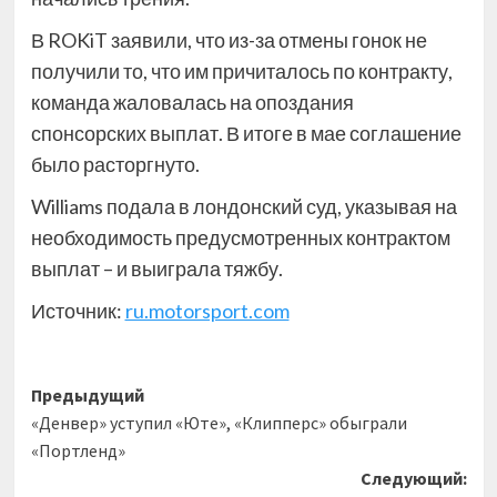
В ROKiT заявили, что из-за отмены гонок не
получили то, что им причиталось по контракту,
команда жаловалась на опоздания
спонсорских выплат. В итоге в мае соглашение
было расторгнуто.
Williams подала в лондонский суд, указывая на
необходимость предусмотренных контрактом
выплат – и выиграла тяжбу.
Источник:
ru.motorsport.com
Навигация
Предыдущий
«Денвер» уступил «Юте», «Клипперс» обыграли
записи
«Портленд»
Следующий: