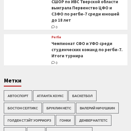
СШОР по ИВС Тверской области
выиграла Первенство ЦФО и
СЗФО по регби-7 среди юношей
до 18 лет
0
Регби
Чемпионат СФО и УФО среди
студенческих команд по регби-7.
Итоги турнира
0
Метки
АВТОСПОРТ
АТЛАНТА ХОУКС
БАСКЕТБОЛ
БОСТОН СЕЛТИКС
БРУКЛИН НЕТС
ВАЛЕРИЙ НИЧУШКИН
ГОЛДЕН СТЭЙТ УОРРИОРЗ
ГОНКИ
ДЕНВЕР НАГГЕТС