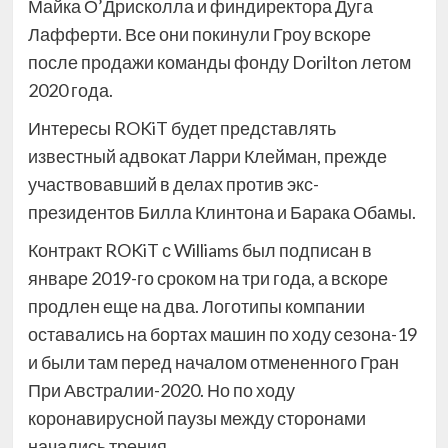
Майка О’Дрисколла и финдиректора Дуга
Лафферти. Все они покинули Гроу вскоре
после продажи команды фонду Dorilton летом
2020 года.
Интересы ROKiT будет представлять
известный адвокат Ларри Клейман, прежде
участвовавший в делах против экс-
президентов Билла Клинтона и Барака Обамы.
Контракт ROKiT с Williams был подписан в
январе 2019-го сроком на три года, а вскоре
продлен еще на два. Логотипы компании
оставались на бортах машин по ходу сезона-19
и были там перед началом отмененного Гран
При Австралии-2020. Но по ходу
коронавирусной паузы между сторонами
начались трения.