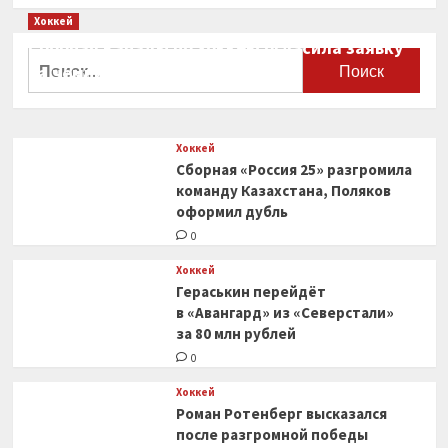
Хоккей
Сборная Канады по хоккею огласила заявку
Найти:
на чемпионат мира
0
Хоккей
Сборная «Россия 25» разгромила
команду Казахстана, Поляков
оформил дубль
0
Хоккей
Гераськин перейдёт
в «Авангард» из «Северстали»
за 80 млн рублей
0
Хоккей
Роман Ротенберг высказался
после разгромной победы