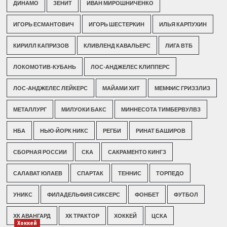
ДИНАМО
ЗЕНИТ
ИВАН МИРОШНИЧЕНКО
ИГОРЬ ЕСМАНТОВИЧ
ИГОРЬ ШЕСТЕРКИН
ИЛЬЯ КАРПУХИН
КИРИЛЛ КАПРИЗОВ
КЛИВЛЕНД КАВАЛЬЕРС
ЛИГА ВТБ
ЛОКОМОТИВ-КУБАНЬ
ЛОС-АНДЖЕЛЕС КЛИППЕРС
ЛОС-АНДЖЕЛЕС ЛЕЙКЕРС
МАЙАМИ ХИТ
МЕМФИС ГРИЗЗЛИЗ
МЕТАЛЛУРГ
МИЛУОКИ БАКС
МИННЕСОТА ТИМБЕРВУЛВЗ
НБА
НЬЮ-ЙОРК НИКС
РЕГБИ
РИНАТ БАШИРОВ
СБОРНАЯ РОССИИ
СКА
САКРАМЕНТО КИНГЗ
САЛАВАТ ЮЛАЕВ
СПАРТАК
ТЕННИС
ТОРПЕДО
УНИКС
ФИЛАДЕЛЬФИЯ СИКСЕРС
ФОНБЕТ
ФУТБОЛ
ХК АВАНГАРД
ХК ТРАКТОР
ХОККЕЙ
ЦСКА
Хоккей