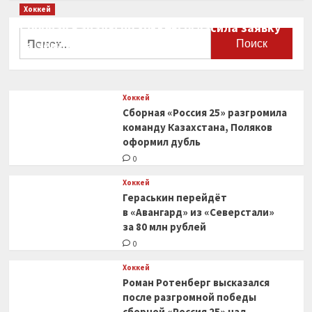
Хоккей
Сборная Канады по хоккею огласила заявку
Найти:
на чемпионат мира
0
Хоккей
Сборная «Россия 25» разгромила
команду Казахстана, Поляков
оформил дубль
0
Хоккей
Гераськин перейдёт
в «Авангард» из «Северстали»
за 80 млн рублей
0
Хоккей
Роман Ротенберг высказался
после разгромной победы
сборной «Россия 25» над