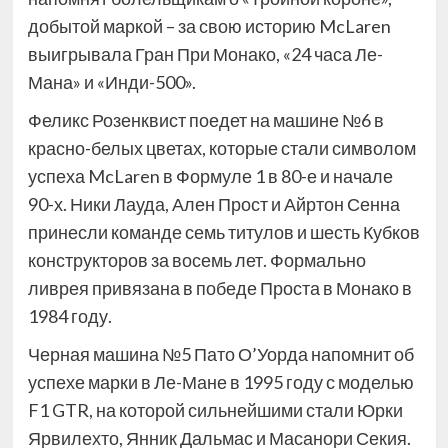
добытой маркой – за свою историю McLaren
выигрывала Гран При Монако, «24 часа Ле-
Мана» и «Инди-500».
Феликс Розенквист поедет на машине №6 в
красно-белых цветах, которые стали символом
успеха McLaren в Формуле 1 в 80-е и начале
90-х. Ники Лауда, Ален Прост и Айртон Сенна
принесли команде семь титулов и шесть Кубков
конструкторов за восемь лет. Формально
ливрея привязана в победе Проста в Монако в
1984 году.
Черная машина №5 Пато О’Уорда напомнит об
успехе марки в Ле-Мане в 1995 году с моделью
F1 GTR, на которой сильнейшими стали Юрки
Ярвилехто, Янник Дальмас и Масанори Секия.