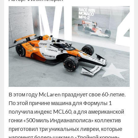
В этом году McLaren празднует свое 60-летие.
По этой причине машина для Формулы 1
получила индекс MCL60, а для американской
гонки «500 миль Индианаполиса» коллектив
приготовил три уникальных ливреи, которые
напомнят болельщикам о «Тройной короне»,