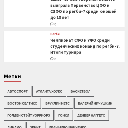
выиграла Первенство ЦФО и
СЗФО по регби-7 среди юношей
до 18 лет
0
Регби
Чемпионат СФО и УФО среди
студенческих команд по регби-7.
Итоги турнира
0
Метки
АВТОСПОРТ
АТЛАНТА ХОУКС
БАСКЕТБОЛ
БОСТОН СЕЛТИКС
БРУКЛИН НЕТС
ВАЛЕРИЙ НИЧУШКИН
ГОЛДЕН СТЭЙТ УОРРИОРЗ
ГОНКИ
ДЕНВЕР НАГГЕТС
ДИНАМО
ЗЕНИТ
ИВАН МИРОШНИЧЕНКО