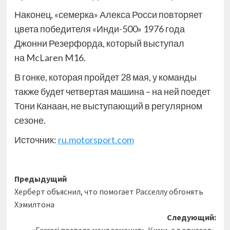
Наконец, «семерка» Алекса Росси повторяет
цвета победителя «Инди-500» 1976 года
Джонни Резерфорда, который выступал
на McLaren M16.
В гонке, которая пройдет 28 мая, у команды
также будет четвертая машина – на ней поедет
Тони Канаан, не выступающий в регулярном
сезоне.
Источник:
ru.motorsport.com
Навигация
Предыдущий
Херберт объяснил, что помогает Расселлу обгонять
записи
Хэмилтона
Следующий:
«Ferrari позвала меня заменить Кими, а я отказал».