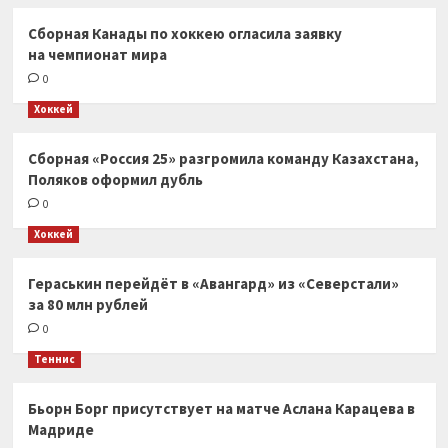
Сборная Канады по хоккею огласила заявку
на чемпионат мира
0
Хоккей
Сборная «Россия 25» разгромила команду Казахстана,
Поляков оформил дубль
0
Хоккей
Гераськин перейдёт в «Авангард» из «Северстали»
за 80 млн рублей
0
Теннис
Бьорн Борг присутствует на матче Аслана Карацева в
Мадриде