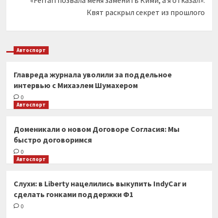
Квят раскрыл секрет из прошлого
Автоспорт
Главреда журнала уволили за поддельное
интервью с Михаэлем Шумахером
0
Автоспорт
Доменикали о новом Договоре Согласия: Мы
быстро договоримся
0
Автоспорт
Слухи: в Liberty нацелились выкупить IndyCar и
сделать гонками поддержки Ф1
0