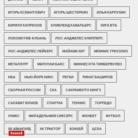
ИГОРЬ ЕСМАНТОВИЧ
ИГОРЬ ШЕСТЕРКИН
ИЛЬЯ КАРПУХИН
КИРИЛЛ КАПРИЗОВ
КЛИВЛЕНД КАВАЛЬЕРС
ЛИГА ВТБ
ЛОКОМОТИВ-КУБАНЬ
ЛОС-АНДЖЕЛЕС КЛИППЕРС
ЛОС-АНДЖЕЛЕС ЛЕЙКЕРС
МАЙАМИ ХИТ
МЕМФИС ГРИЗЗЛИЗ
МЕТАЛЛУРГ
МИЛУОКИ БАКС
МИННЕСОТА ТИМБЕРВУЛВЗ
НБА
НЬЮ-ЙОРК НИКС
РЕГБИ
РИНАТ БАШИРОВ
СБОРНАЯ РОССИИ
СКА
САКРАМЕНТО КИНГЗ
САЛАВАТ ЮЛАЕВ
СПАРТАК
ТЕННИС
ТОРПЕДО
УНИКС
ФИЛАДЕЛЬФИЯ СИКСЕРС
ФОНБЕТ
ФУТБОЛ
ХК АВАНГАРД
ХК ТРАКТОР
ХОККЕЙ
ЦСКА
Хоккей