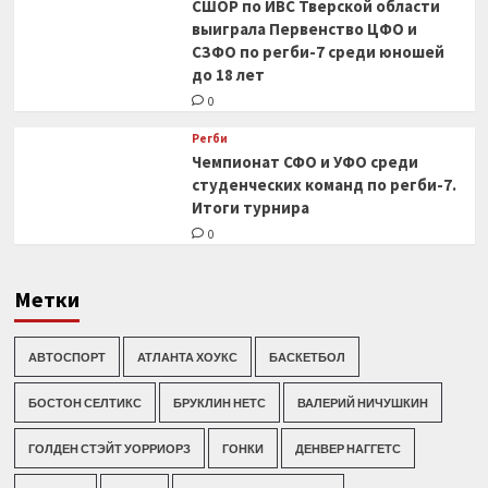
СШОР по ИВС Тверской области
выиграла Первенство ЦФО и
СЗФО по регби-7 среди юношей
до 18 лет
0
Регби
Чемпионат СФО и УФО среди
студенческих команд по регби-7.
Итоги турнира
0
Метки
АВТОСПОРТ
АТЛАНТА ХОУКС
БАСКЕТБОЛ
БОСТОН СЕЛТИКС
БРУКЛИН НЕТС
ВАЛЕРИЙ НИЧУШКИН
ГОЛДЕН СТЭЙТ УОРРИОРЗ
ГОНКИ
ДЕНВЕР НАГГЕТС