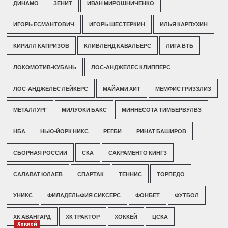
ДИНАМО
ЗЕНИТ
ИВАН МИРОШНИЧЕНКО
ИГОРЬ ЕСМАНТОВИЧ
ИГОРЬ ШЕСТЕРКИН
ИЛЬЯ КАРПУХИН
КИРИЛЛ КАПРИЗОВ
КЛИВЛЕНД КАВАЛЬЕРС
ЛИГА ВТБ
ЛОКОМОТИВ-КУБАНЬ
ЛОС-АНДЖЕЛЕС КЛИППЕРС
ЛОС-АНДЖЕЛЕС ЛЕЙКЕРС
МАЙАМИ ХИТ
МЕМФИС ГРИЗЗЛИЗ
МЕТАЛЛУРГ
МИЛУОКИ БАКС
МИННЕСОТА ТИМБЕРВУЛВЗ
НБА
НЬЮ-ЙОРК НИКС
РЕГБИ
РИНАТ БАШИРОВ
СБОРНАЯ РОССИИ
СКА
САКРАМЕНТО КИНГЗ
САЛАВАТ ЮЛАЕВ
СПАРТАК
ТЕННИС
ТОРПЕДО
УНИКС
ФИЛАДЕЛЬФИЯ СИКСЕРС
ФОНБЕТ
ФУТБОЛ
ХК АВАНГАРД
ХК ТРАКТОР
ХОККЕЙ
ЦСКА
Хоккей