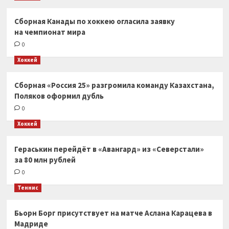
Сборная Канады по хоккею огласила заявку
на чемпионат мира
0
Хоккей
Сборная «Россия 25» разгромила команду Казахстана,
Поляков оформил дубль
0
Хоккей
Гераськин перейдёт в «Авангард» из «Северстали»
за 80 млн рублей
0
Теннис
Бьорн Борг присутствует на матче Аслана Карацева в
Мадриде