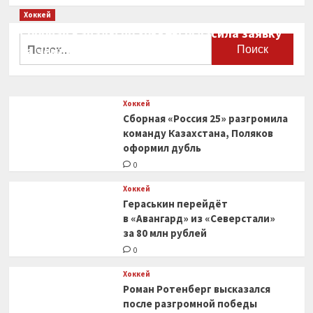
Хоккей
Сборная Канады по хоккею огласила заявку
Найти:
на чемпионат мира
0
Хоккей
Сборная «Россия 25» разгромила
команду Казахстана, Поляков
оформил дубль
0
Хоккей
Гераськин перейдёт
в «Авангард» из «Северстали»
за 80 млн рублей
0
Хоккей
Роман Ротенберг высказался
после разгромной победы