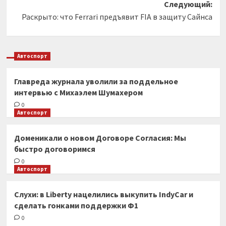
Следующий:
Раскрыто: что Ferrari предъявит FIA в защиту Сайнса
Автоспорт
Главреда журнала уволили за поддельное
интервью с Михаэлем Шумахером
0
Автоспорт
Доменикали о новом Договоре Согласия: Мы
быстро договоримся
0
Автоспорт
Слухи: в Liberty нацелились выкупить IndyCar и
сделать гонками поддержки Ф1
0