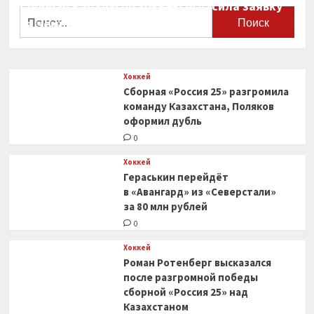
Секулича
Сборная Канады по хоккею огласила заявку
Найти:
помогло
на чемпионат мира
переломить
0
ход
матча
Хоккей
Сборная «Россия 25» разгромила
команду Казахстана, Поляков
оформил дубль
0
Хоккей
Гераськин перейдёт
в «Авангард» из «Северстали»
за 80 млн рублей
0
Хоккей
Роман Ротенберг высказался
после разгромной победы
сборной «Россия 25» над
Казахстаном