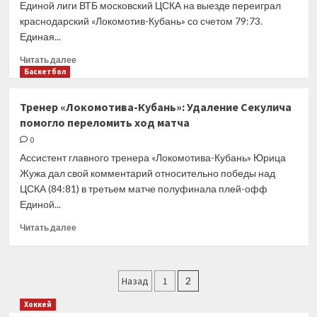
Единой лиги ВТБ московский ЦСКА на выезде переиграл
это
краснодарский «Локомотив-Кубань» со счетом 79:73.
и
Единая...
стало
решающим
Прочитать
Читать далее
фактором
больше
Баскетбол
о
ЦСКА
Тренер «Локомотива-Кубань»: Удаление Секулича
обыграл
помогло переломить ход матча
«Локомотив-
Кубань»
0
и
Ассистент главного тренера «Локомотива-Кубань» Юрица
сравнял
Жужа дал свой комментарий относительно победы над
счет
ЦСКА (84:81) в третьем матче полуфинала плей-офф
в
Единой...
серии
Прочитать
Читать далее
больше
о
Тренер
Пагинация
«Локомотива-
Назад
1
2
Кубань»:
записей
Хоккей
Удаление