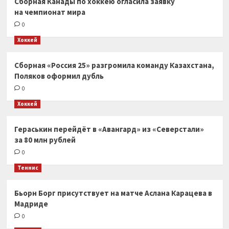
Сборная Канады по хоккею огласила заявку
на чемпионат мира
0
Хоккей
Сборная «Россия 25» разгромила команду Казахстана,
Поляков оформил дубль
0
Хоккей
Гераськин перейдёт в «Авангард» из «Северстали»
за 80 млн рублей
0
Теннис
Бьорн Борг присутствует на матче Аслана Карацева в
Мадриде
0