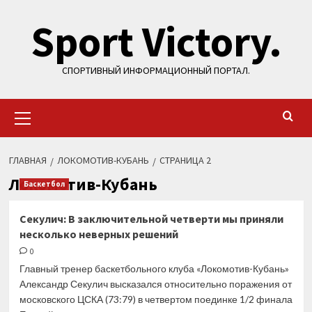
Перейти
Sport Victory.
к
содержимому
СПОРТИВНЫЙ ИНФОРМАЦИОННЫЙ ПОРТАЛ.
Основное
меню
ГЛАВНАЯ
ЛОКОМОТИВ-КУБАНЬ
СТРАНИЦА 2
Локомотив-Кубань
Баскетбол
Секулич: В заключительной четверти мы приняли
несколько неверных решений
0
Главный тренер баскетбольного клуба «Локомотив-Кубань»
Александр Секулич высказался относительно поражения от
московского ЦСКА (73:79) в четвертом поединке 1/2 финала