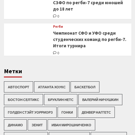
СЗФО по регби-7 среди юношей
до 18 лет
0
Регби
Чемпионат СФО и УФО среди
студенческих команд по регби-7.
Итоги турнира
0
Метки
АВТОСПОРТ
АТЛАНТА ХОУКС
БАСКЕТБОЛ
БОСТОН СЕЛТИКС
БРУКЛИН НЕТС
ВАЛЕРИЙ НИЧУШКИН
ГОЛДЕН СТЭЙТ УОРРИОРЗ
ГОНКИ
ДЕНВЕР НАГГЕТС
ДИНАМО
ЗЕНИТ
ИВАН МИРОШНИЧЕНКО