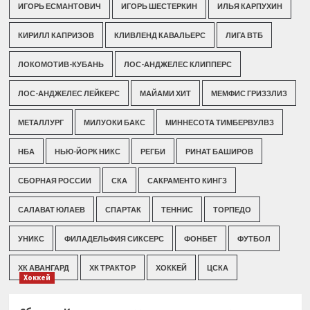
ИГОРЬ ЕСМАНТОВИЧ
ИГОРЬ ШЕСТЕРКИН
ИЛЬЯ КАРПУХИН
КИРИЛЛ КАПРИЗОВ
КЛИВЛЕНД КАВАЛЬЕРС
ЛИГА ВТБ
ЛОКОМОТИВ-КУБАНЬ
ЛОС-АНДЖЕЛЕС КЛИППЕРС
ЛОС-АНДЖЕЛЕС ЛЕЙКЕРС
МАЙАМИ ХИТ
МЕМФИС ГРИЗЗЛИЗ
МЕТАЛЛУРГ
МИЛУОКИ БАКС
МИННЕСОТА ТИМБЕРВУЛВЗ
НБА
НЬЮ-ЙОРК НИКС
РЕГБИ
РИНАТ БАШИРОВ
СБОРНАЯ РОССИИ
СКА
САКРАМЕНТО КИНГЗ
САЛАВАТ ЮЛАЕВ
СПАРТАК
ТЕННИС
ТОРПЕДО
УНИКС
ФИЛАДЕЛЬФИЯ СИКСЕРС
ФОНБЕТ
ФУТБОЛ
ХК АВАНГАРД
ХК ТРАКТОР
ХОККЕЙ
ЦСКА
Хоккей