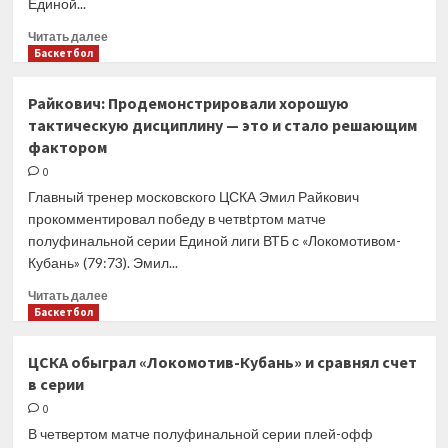
Единой...
Прочитать
Читать далее
больше
Баскетбол
о
Секулич:
Райкович: Продемонстрировали хорошую
В
тактическую дисциплину — это и стало решающим
заключительной
фактором
четверти
мы
0
приняли
Главный тренер московского ЦСКА Эмил Райкович
несколько
прокомментировал победу в четвtртом матче
неверных
полуфинальной серии Единой лиги ВТБ с «Локомотивом-
решений
Кубань» (79:73). Эмил...
Прочитать
Читать далее
больше
Баскетбол
о
Райкович:
ЦСКА обыграл «Локомотив-Кубань» и сравнял счет
Продемонстрировали
в серии
хорошую
тактическую
0
дисциплину
В четвертом матче полуфинальной серии плей-офф
—