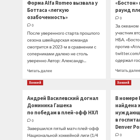
Форма Alfa Romeo вызвала у
«Бостон»
15
Боттаса «легкую
и
раунд пл
16
озабоченность»
0
туров
0
За океаном
PARI
участник в
После уверенного старта прошлого
Чемпионата
России
НБА. «Бост
сезона швейцарская команда
по
против «Атл
смотрится в 2023-м в сравнении с
регби
twitter.com/
соперниками далеко не столь
одержал гос
уверенно Автор: Александр...
Прочитать
Читать дале
Читать далее
больше
о
Хоккей
Хоккей
Форма
Alfa
Андрей Василевский догнал
В номере
Romeo
Доминика Гашека
найдена 
вызвала
по победам в плей-офф НХЛ
у
нуждающ
Боттаса
в госпит
0
«легкую
Denver Po
Завершился пятый матч плей-офф
озабоченность»
Национальной хоккейной лиги (1/4
0