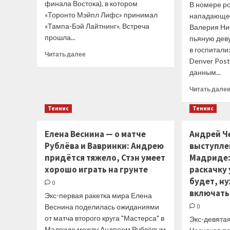
финала Востока), в котором
В номере р
«Торонто Мэйпл Лифс» принимал
нападающег
«Тампа-Бэй Лайтнинг». Встреча
Валерия Ни
прошла...
пьяную дев
в госпитали
Прочитать
Читать далее
Denver Pos
больше
данным...
о
Андрей
Читать дале
Василевский
догнал
Теннис
Теннис
Доминика
Гашека
по победам
Елена Веснина — о матче
Андрей Ч
в плей-
Рублёва и Вавринки: Андрею
выступле
офф
придётся тяжело, Стэн умеет
Мадриде:
НХЛ
хорошо играть на грунте
раскачку 
будет, ну
0
включать
Экс-первая ракетка мира Елена
Веснина поделилась ожиданиями
0
от матча второго круга "Мастерса" в
Экс-девята
Мадриде между Андреем Рублёвым