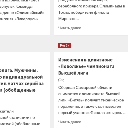
серебряного призера Олимпиады в
верпуль». Команды
Токио, победителя финала
стадионе «Олимпийский»
Мирового...
нглия). «Ливерпуль»...
Прочитать
Прочитать
Читать далее
е
больше
больше
о
о
Поздравление
Фанат
Регби
Красильникову
попытался
В.
добраться
Изменения в дивизионе
Б.
до ван
Дейка
«Поволжье» чемпионата
ерлига. Мужчины.
во время
Высшей лиги
о индивидуальной
матча
0
АПЛ,
е в матчах серий за
но был
Сборная Самарской области
ста (обобщенные
задержан
снимается с чемпионата Высшей
лиги. «Витязь» получит техническое
поражение, а также стал известен
азатели
первый участник Финала четырех. ...
ьной статистики по
Прочитать
Читать далее
х матчей (обобщенные
больше