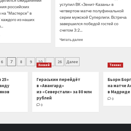
оделился ожиданиями
уступил ВК «Зенит-Казань» в
ения российских
четвертом матче полуфинальной
 на "Мастерсе" в
серии мужской Суперлиги. Встреча
 каждого из наших
завершился победой гостей со
..
счетом 3:2...
Прочитать
е
Прочитать
Читать далее
больше
больше
о
о
Андрей
Интернет-
Чесноков
СМИ
6
7
8
9
10
…
26
Далее
—
Хоккей
Теннис
23
о
апреля.
выступлении
«Tele-
 25»
Гераськин перейдёт
Бьорн Бор
россиян
Sport.Ru».
в
анду
в «Авангард»
на матче А
Зенит-
Мадриде:
ляков
из «Северстали» за 80 млн
в Мадриде
Казань»
Времени
рублей
0
стал
на
0
первым
раскачку
финалистом
у
плей-
наших
офф
ребят
мужской
не