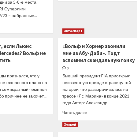
дии за 5-8-е места
о
RI Суперлиги
Изменения
/23 – набранные...
в
дивизионе
Прочитать
е
«Поволжье»
больше
Автоспорт
чемпионата
о
Высшей
PARI
лиги
, если Льюис
«Вольф и Хорнер звонили
Суперлига.
Mercedes? Вольф не
мне из Абу-Даби». Тодт
Мужчины.
етить
вспомнил скандальную гонку
Лучшие
по
0
индивидуальной
ды признался, что у
Бывший президент FIA приоткрыл
статистике
 нет запасного плана на
неизвестную прежде страницу той
в
матчах
ли семикратный чемпион
истории, что разворачивалась на
серий
бо причине не захочет...
трассе «Яс-Марина» в конце 2021
за
года Автор: Александр...
Прочитать
е
5-
больше
8-
Прочитать
Читать далее
о
е
больше
Что
места
о
Хоккей
будет,
(обобщенные
«Вольф
если
данные)
и