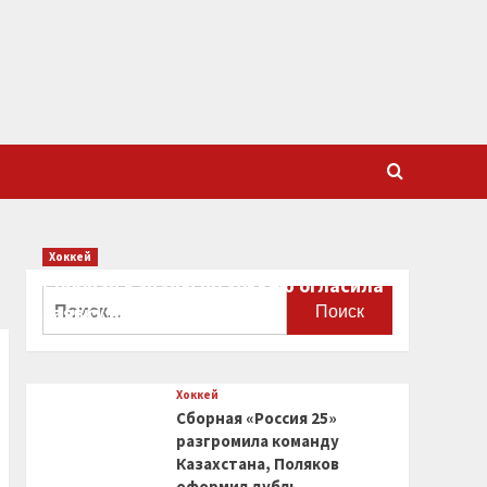
Хоккей
Сборная Канады по хоккею огласила
Найти:
заявку на чемпионат мира
0
Хоккей
Сборная «Россия 25»
разгромила команду
Казахстана, Поляков
оформил дубль