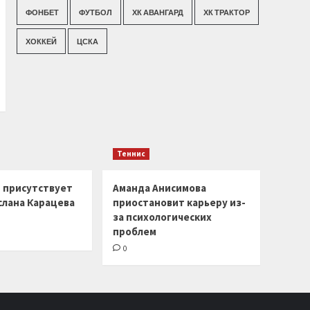
ФОНБЕТ
ФУТБОЛ
ХК АВАНГАРД
ХК ТРАКТОР
ХОККЕЙ
ЦСКА
Теннис
г присутствует
Аманда Анисимова
слана Карацева
приостановит карьеру из-
за психологических
проблем
0