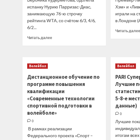
испанку Нурию Парризас-Диас,
Хэм» и «Ли
занимающую 76-ю строчку
играли на 
рейтинга WTA, со счётом 6/3, 4/6,
в Лондоне (А
6/2...
Читать дале
Прочитать
Читать далее
больше
о
Вероника
Кудерметова
Волейбол
Волейбол
сыграет
в
Дистанционное обучение по
PARI Суп
третьем
программе повышения
Лучшие п
круге
квалификации
турнира
статистик
в
«Современные технологии
5-8-е ме
Мадриде
спортивной подготовки в
данные)
волейболе»
0
0
Лучшие пок
индивидуал
В рамках реализации
итогам все
Федерального проекта «Спорт –