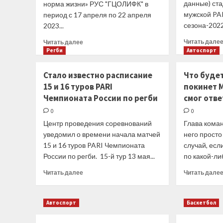
данные) ста
норма жизни» РУС "ГЦОЛИФК" в
мужской PA
период с 17 апреля по 22 апреля
сезона-2022
2023...
Прочитать
Читать дале
Читать далее
больше
Регби
Автоспорт
о
Дистанционное
Стало известно расписание
Что будет
обучение
15 и 16 туров PARI
покинет 
по
Чемпионата России по регби
смог отв
программе
повышения
0
0
квалификации
Центр проведения соревнований
Глава коман
«Современные
уведомил о времени начала матчей
него просто
технологии
15 и 16 туров PARI Чемпионата
спортивной
случай, ес
подготовки
России по регби. 15-й тур 13 мая...
по какой-ли
в
Прочитать
Читать далее
Читать дале
волейболе»
больше
о
Стало
Автоспорт
Баскетбол
известно
расписание