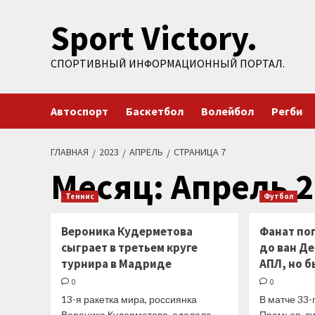
Перейти
Sport Victory.
к
содержимому
СПОРТИВНЫЙ ИНФОРМАЦИОННЫЙ ПОРТАЛ.
Автоспорт
Баскетбол
Волейбол
Регби
ГЛАВНАЯ
2023
АПРЕЛЬ
СТРАНИЦА 7
Месяц:
Апрель 2
Теннис
Футбол
Вероника Кудерметова
Фанат по
сыграет в третьем круге
до ван Де
турнира в Мадриде
АПЛ, но 
0
0
13-я ракетка мира, россиянка
В матче 33-
Вероника Кудерметова, одолела
Премьер-ли