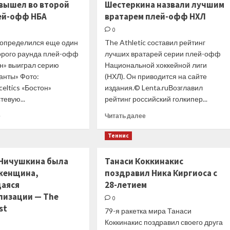
 вышел во второй
Шестеркина назвали лучшим
Льюис
Хорнер
ей-офф НБА
покинет
вратарем плей-офф НХЛ
звонили
Mercedes?
мне
0
Вольф
из
 определился еще один
The Athletic составил рейтинг
не
Абу-
торого раунда плей-офф
лучших вратарей серии плей-офф
смог
Даби».
ответить
он» выиграл серию
Национальной хоккейной лиги
Тодт
вспомнил
анты» Фото:
(НХЛ). Он приводится на сайте
скандальную
celtics «Бостон»
издания.© Lenta.ruВозглавил
гонку
тевую...
рейтинг российский голкипер...
Прочитать
Прочитать
е
Читать далее
больше
больше
о
о
Теннис
«Бостон»
Шестеркина
вышел
назвали
 Ничушкина была
Танаси Коккинакис
во
лучшим
женщина,
поздравил Ника Киргиоса с
второй
вратарем
раунд
плей-
аяся
28-летием
плей-
офф
ализации — The
0
офф
НХЛ
st
79-я ракетка мира Танаси
НБА
Коккинакис поздравил своего друга