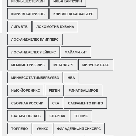
ИГОРЬ ШЕСТЕРКИН
ИЛЬЯ КАРПУХИН
КИРИЛЛ КАПРИЗОВ
КЛИВЛЕНД КАВАЛЬЕРС
ЛИГА ВТБ
ЛОКОМОТИВ-КУБАНЬ
ЛОС-АНДЖЕЛЕС КЛИППЕРС
ЛОС-АНДЖЕЛЕС ЛЕЙКЕРС
МАЙАМИ ХИТ
МЕМФИС ГРИЗЗЛИЗ
МЕТАЛЛУРГ
МИЛУОКИ БАКС
МИННЕСОТА ТИМБЕРВУЛВЗ
НБА
НЬЮ-ЙОРК НИКС
РЕГБИ
РИНАТ БАШИРОВ
СБОРНАЯ РОССИИ
СКА
САКРАМЕНТО КИНГЗ
САЛАВАТ ЮЛАЕВ
СПАРТАК
ТЕННИС
ТОРПЕДО
УНИКС
ФИЛАДЕЛЬФИЯ СИКСЕРС