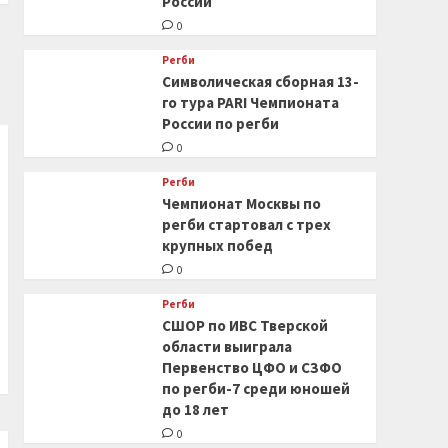
России
0
Регби
Символическая сборная 13-
го тура PARI Чемпионата
России по регби
0
Регби
Чемпионат Москвы по
регби стартовал с трех
крупных побед
0
Регби
СШОР по ИВС Тверской
области выиграла
Первенство ЦФО и СЗФО
по регби-7 среди юношей
до 18 лет
0