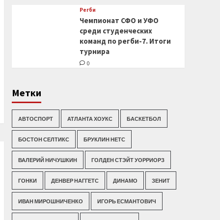
Регби
Чемпионат СФО и УФО
среди студенческих
команд по регби-7. Итоги
турнира
0
Метки
АВТОСПОРТ
АТЛАНТА ХОУКС
БАСКЕТБОЛ
БОСТОН СЕЛТИКС
БРУКЛИН НЕТС
ВАЛЕРИЙ НИЧУШКИН
ГОЛДЕН СТЭЙТ УОРРИОРЗ
ГОНКИ
ДЕНВЕР НАГГЕТС
ДИНАМО
ЗЕНИТ
ИВАН МИРОШНИЧЕНКО
ИГОРЬ ЕСМАНТОВИЧ