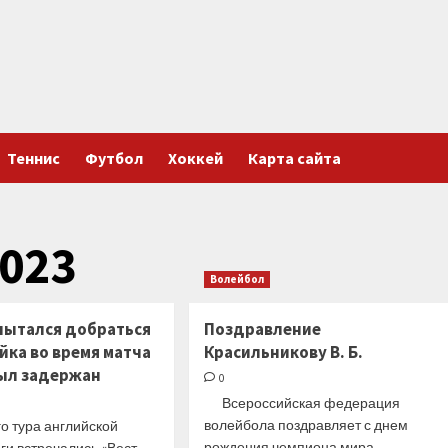
Теннис
Футбол
Хоккей
Карта сайта
023
Волейбол
пытался добраться
Поздравление
йка во время матча
Красильникову В. Б.
был задержан
0
Всероссийская федерация
волейбола поздравляет с днем
го тура английской
рождения чемпиона мира,
ги встречались «Вест