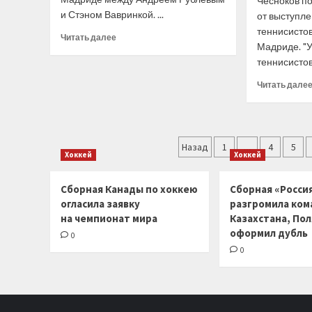
Чесноков п
и Стэном Вавринкой. ...
от выступл
теннисистов
Прочитать
Читать далее
Мадриде. "У
больше
теннисистов.
о
Елена
Читать дале
Веснина
—
о
матче
Пагинация
Рублёва
Назад
1
…
4
5
и
Хоккей
Хоккей
записей
Вавринки:
Андрею
Сборная Канады по хоккею
Сборная «Россия
придётся
огласила заявку
разгромила ком
тяжело,
на чемпионат мира
Казахстана, По
Стэн
оформил дубль
умеет
0
хорошо
0
играть
на
грунте