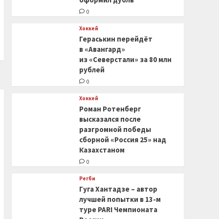
0
Хоккей
Гераськин перейдёт
в «Авангард»
из «Северстали» за 80 млн
рублей
0
Хоккей
Роман Ротенберг
высказался после
разгромной победы
сборной «Россия 25» над
Казахстаном
0
Регби
Гуга Хантадзе – автор
лучшей попытки в 13-м
туре PARI Чемпионата