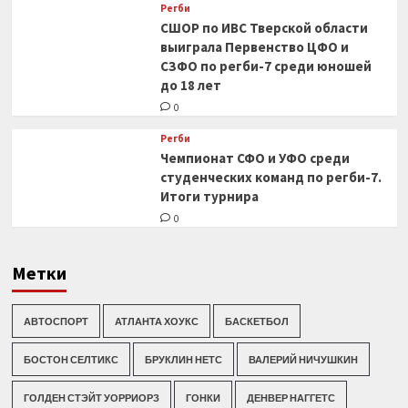
Регби
СШОР по ИВС Тверской области
выиграла Первенство ЦФО и
СЗФО по регби-7 среди юношей
до 18 лет
0
Регби
Чемпионат СФО и УФО среди
студенческих команд по регби-7.
Итоги турнира
0
Метки
АВТОСПОРТ
АТЛАНТА ХОУКС
БАСКЕТБОЛ
БОСТОН СЕЛТИКС
БРУКЛИН НЕТС
ВАЛЕРИЙ НИЧУШКИН
ГОЛДЕН СТЭЙТ УОРРИОРЗ
ГОНКИ
ДЕНВЕР НАГГЕТС