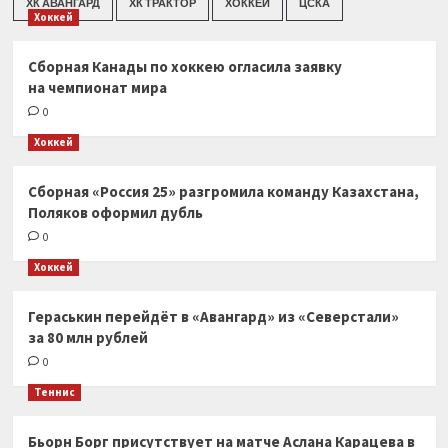
ХК АВАНГАРД
ХК ТРАКТОР
ХОККЕЙ
ЦСКА
Хоккей
Сборная Канады по хоккею огласила заявку
на чемпионат мира
0
Хоккей
Сборная «Россия 25» разгромила команду Казахстана,
Поляков оформил дубль
0
Хоккей
Гераськин перейдёт в «Авангард» из «Северстали»
за 80 млн рублей
0
Теннис
Бьорн Борг присутствует на матче Аслана Карацева в