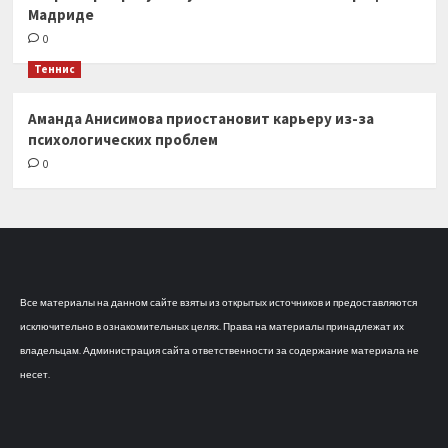
Мадриде
0
Теннис
Аманда Анисимова приостановит карьеру из-за
психологических проблем
0
Все материалы на данном сайте взяты из открытых источников и предоставляются
исключительно в ознакомительных целях. Права на материалы принадлежат их
владельцам. Администрация сайта ответственности за содержание материала не
несет.