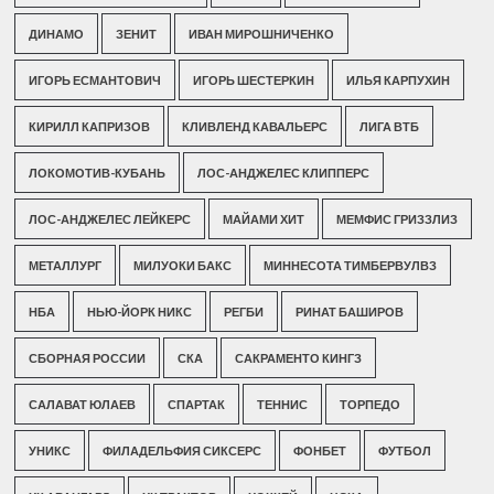
ДИНАМО
ЗЕНИТ
ИВАН МИРОШНИЧЕНКО
ИГОРЬ ЕСМАНТОВИЧ
ИГОРЬ ШЕСТЕРКИН
ИЛЬЯ КАРПУХИН
КИРИЛЛ КАПРИЗОВ
КЛИВЛЕНД КАВАЛЬЕРС
ЛИГА ВТБ
ЛОКОМОТИВ-КУБАНЬ
ЛОС-АНДЖЕЛЕС КЛИППЕРС
ЛОС-АНДЖЕЛЕС ЛЕЙКЕРС
МАЙАМИ ХИТ
МЕМФИС ГРИЗЗЛИЗ
МЕТАЛЛУРГ
МИЛУОКИ БАКС
МИННЕСОТА ТИМБЕРВУЛВЗ
НБА
НЬЮ-ЙОРК НИКС
РЕГБИ
РИНАТ БАШИРОВ
СБОРНАЯ РОССИИ
СКА
САКРАМЕНТО КИНГЗ
САЛАВАТ ЮЛАЕВ
СПАРТАК
ТЕННИС
ТОРПЕДО
УНИКС
ФИЛАДЕЛЬФИЯ СИКСЕРС
ФОНБЕТ
ФУТБОЛ