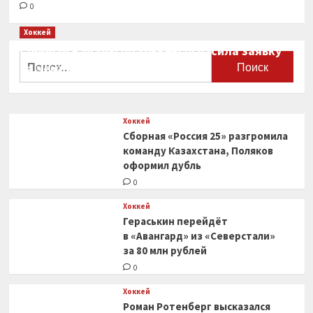
0
Хоккей
Сборная Канады по хоккею огласила заявку
Найти:
на чемпионат мира
0
Хоккей
Сборная «Россия 25» разгромила
команду Казахстана, Поляков
оформил дубль
0
Хоккей
Гераськин перейдёт
в «Авангард» из «Северстали»
за 80 млн рублей
0
Хоккей
Роман Ротенберг высказался